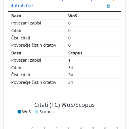
citatnih baz
WoS
0
0
0
0
Scopus
1
34
34
34
Citati (TC) WoS/Scopus
WoS
Scopus
0
1
2
3
4
5
6
7