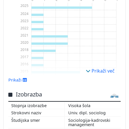
2025
2024
2023
2022
2021
2020
2018
2017
2016
Prikaži več
2015
2013
Prikaži
2012
2011
Izobrazba
2010
Visoka šola
Univ. dipl. sociolog
Sociologija-kadrovski
management