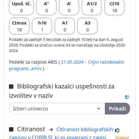
Upoš. tč.
A''
A'
A1/2
CI10
0
0
0
0
18
CImax
h10
A1
A3
18
1
0
0
Podatki za zadnjih 5 let (citati za zadnjih 10 let) na dan 6. avgust
2026; Podatki za izračun ocene A3 se nanašajo na obdobje 2020-
2024
Podatki za razpise ARIS (
21.05.2024 – Ciljni raziskovalni
programi,
arhiv
)
Bibliografski kazalci uspešnosti za
izvolitev v naziv
Prikaži
Citiranost
Citiranost bibliografskih
zapisov v COBIB.SI, ki so povezani z zapisi