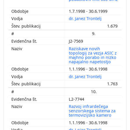
1.7.1998 - 30.6.1999
dr. Janez Trontelj
1.679
9.
J2-7569
Raziskave novih
topologij za vezja ASIC z
majhno porabo in nizko
napajalno napetostjo
1.1.1996 - 30.6.1998
dr. Janez Trontelj
1.763
10.
L2-7744
Razvoj infrardečega
senzorskega sistema za
termovizijsko kamero
1.1.1996 - 30.6.1998
dr. Lojze Trontelj