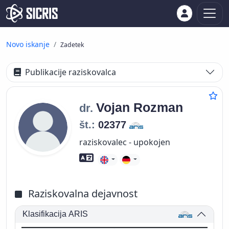
Novo iskanje
Zadetek
Publikacije raziskovalca
Vojan
Rozman
dr.
št.:
02377
raziskovalec - upokojen
Znanje tujih jezikov
Raziskovalna dejavnost
Klasifikacija ARIS