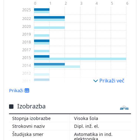
0
1
2
3
4
5
6
2025
2022
2020
2019
2018
2017
2015
2014
2012
Prikaži več
2011
2009
Prikaži
2007
2006
Izobrazba
2003
Visoka šola
2000
Dipl. inž. el.
1998
Avtomatika in ind.
1996
elektronika