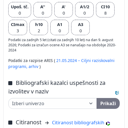
Upoš. tč.
A''
A'
A1/2
CI10
0
0
0
0
8
CImax
h10
A1
A3
3
2
0
0
Podatki za zadnjih 5 let (citati za zadnjih 10 let) na dan 9. avgust
2026; Podatki za izračun ocene A3 se nanašajo na obdobje 2020-
2024
Podatki za razpise ARIS (
21.05.2024 – Ciljni raziskovalni
programi,
arhiv
)
Bibliografski kazalci uspešnosti za
izvolitev v naziv
Prikaži
Citiranost
Citiranost bibliografskih