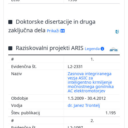
Doktorske disertacije in druga
zaključna dela
Prikaži
Raziskovalni projekti ARIS
Legenda
1.
L2-2331
Zasnova integriranega
vezja ASIC za
inteligentno krmiljenje
močnostnega gonilnika
AC elektromotorjev
1.5.2009 - 30.4.2012
dr. Janez Trontelj
1.195
2.
L2-1097