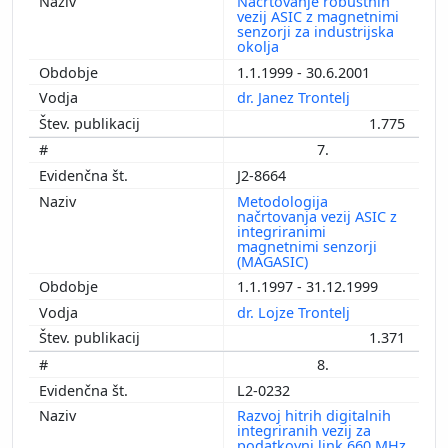
Načrtovanje robustnih
vezij ASIC z magnetnimi
senzorji za industrijska
okolja
1.1.1999 - 30.6.2001
dr. Janez Trontelj
1.775
7.
J2-8664
Metodologija
načrtovanja vezij ASIC z
integriranimi
magnetnimi senzorji
(MAGASIC)
1.1.1997 - 31.12.1999
dr. Lojze Trontelj
1.371
8.
L2-0232
Razvoj hitrih digitalnih
integriranih vezij za
podatkovni link 660 MHz