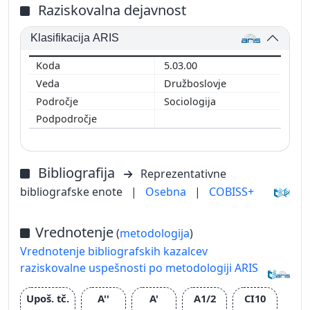
Raziskovalna dejavnost
Klasifikacija ARIS
5.03.00
Družboslovje
Sociologija
Bibliografija
Reprezentativne
bibliografske enote
|
Osebna
|
COBISS+
Vrednotenje
(
metodologija
)
Vrednotenje bibliografskih kazalcev
raziskovalne uspešnosti po metodologiji ARIS
Upoš. tč.
A''
A'
A1/2
CI10