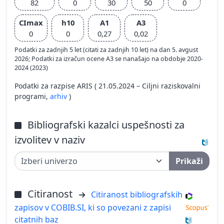
82
0
30
50
0
CImax
h10
A1
A3
0
0
0,27
0,02
Podatki za zadnjih 5 let (citati za zadnjih 10 let) na dan 5. avgust
2026; Podatki za izračun ocene A3 se nanašajo na obdobje 2020-
2024 (2023)
Podatki za razpise ARIS ( 21.05.2024 – Ciljni raziskovalni
programi,
arhiv
)
Bibliografski kazalci uspešnosti za
izvolitev v naziv
Prikaži
Citiranost
Citiranost bibliografskih
zapisov v COBIB.SI, ki so povezani z zapisi
citatnih baz