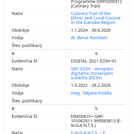
Programme-DRP0200312
(Culinary Trail)
Culinary Trail of the
Ethnic and Local Cuisine
in the Danube Region
1.1.2024 - 30.6.2026
dr. Borut Rončević
4.
DIGITAL-2021-EDIH-01
SRC-EDIH - evropsko
digitalno inovacijsko
središče (EDIH)
1.9.2022 - 28.2.2026
mag. Tatjana Koleša
5.
ERASMUS+-GAP-
101082811-995083813 (E-
le.G.A.N.T.S.)
E-le.G.A.N.T.S. – E-