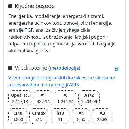
Ključne besede
Energetika, modeliranje, energetski sistemi,
energetska učinkovitost, obnovljivi viri energije,
emisije TGP, analiza življenjskega cikla,
radioaktivnost, izobraževanje, ladijski pogoni,
odpadna toplota, kogeneracija, varnost, tveganje,
alternativna goriva
Vrednotenje
(
metodologija
)
Vrednotenje bibliografskih kazalcev raziskovalne
uspešnosti po metodologiji ARIS
Upoš. tč.
A''
A'
A1/2
2.417,18
487,94
1.241,94
1.504,09
CI10
CImax
h10
A1
A3
4.800
815
31
8,55
23,89