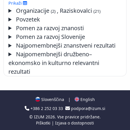
2016
Prikaži
2015
Organizacije
, Raziskovalci
(2)
(21)
2014
Povzetek
2013
Pomen za razvoj znanosti
2012
Pomen za razvoj Slovenije
2011
Najpomembnejši znanstveni rezultati
2010
2009
Najpomembnejši družbeno–
2008
ekonomsko in kulturno relevantni
2007
rezultati
2006
2005
2004
2003
Slovenščina
|
English
2002
+386 2 252 03 33
podpora@izum.si
2001
©
IZUM
2026. Vse pravice pridržane.
2000
Piškotki
|
Izjava o dostopnosti
1999