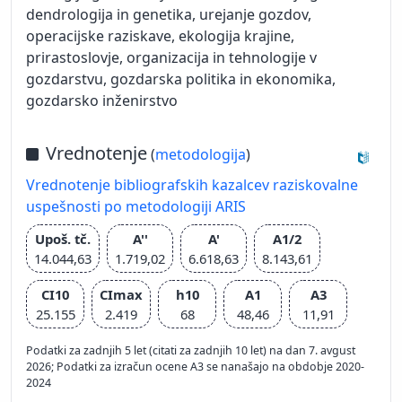
dendrologija in genetika, urejanje gozdov,
operacijske raziskave, ekologija krajine,
prirastoslovje, organizacija in tehnologije v
gozdarstvu, gozdarska politika in ekonomika,
gozdarsko inženirstvo
Vrednotenje
(
metodologija
)
Vrednotenje bibliografskih kazalcev raziskovalne
uspešnosti po metodologiji ARIS
Upoš. tč.
A''
A'
A1/2
14.044,63
1.719,02
6.618,63
8.143,61
CI10
CImax
h10
A1
A3
25.155
2.419
68
48,46
11,91
Podatki za zadnjih 5 let (citati za zadnjih 10 let) na dan 7. avgust
2026; Podatki za izračun ocene A3 se nanašajo na obdobje 2020-
2024