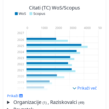
Citati (TC) WoS/Scopus
WoS
Scopus
0
1000
2000
3000
4000
5000
2027
2026
2025
2024
2023
2022
2021
2020
2019
Prikaži več
2018
2017
Prikaži
2016
Organizacije
, Raziskovalci
(1)
(49)
2015