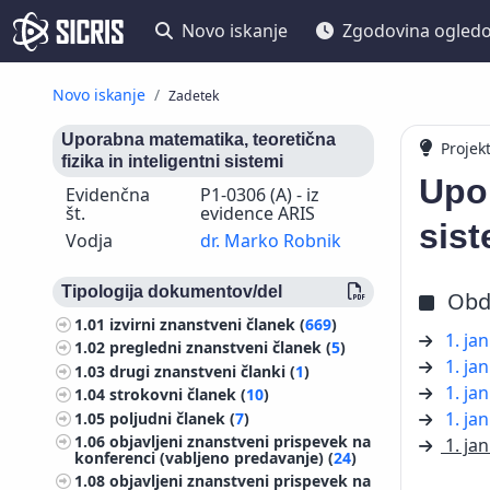
Novo iskanje
Zgodovina ogled
Novo iskanje
Zadetek
Uporabna matematika, teoretična
Projek
fizika in inteligentni sistemi
Upor
Evidenčna
P1-0306 (A) - iz
št.
evidence ARIS
sist
Vodja
dr. Marko Robnik
Tipologija dokumentov/del
Obd
1.01
izvirni znanstveni članek (
669
)
1. ja
1.02
pregledni znanstveni članek (
5
)
1. ja
1.03
drugi znanstveni članki (
1
)
1. ja
1.04
strokovni članek (
10
)
1. ja
1.05
poljudni članek (
7
)
1.06
objavljeni znanstveni prispevek na
1. ja
konferenci (vabljeno predavanje) (
24
)
1.08
objavljeni znanstveni prispevek na