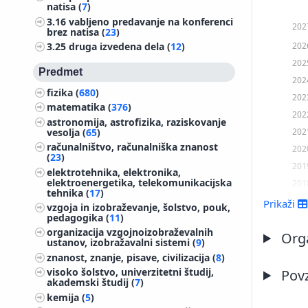
natisa (
7
)
3.16
vabljeno predavanje na konferenci
202
brez natisa (
23
)
202
3.25
druga izvedena dela (
12
)
202
Predmet
202
fizika (
680
)
202
matematika (
376
)
202
astronomija, astrofizika, raziskovanje
202
vesolja (
65
)
računalništvo, računalniška znanost
202
(
23
)
201
elektrotehnika, elektronika,
elektroenergetika, telekomunikacijska
201
tehnika (
17
)
201
Prikaži
vzgoja in izobraževanje, šolstvo, pouk,
pedagogika (
11
)
201
organizacija vzgojnoizobraževalnih
201
Orga
ustanov, izobražavalni sistemi (
9
)
201
znanost, znanje, pisave, civilizacija (
8
)
201
visoko šolstvo, univerzitetni študij,
Pov
akademski študij (
7
)
201
kemija (
5
)
201