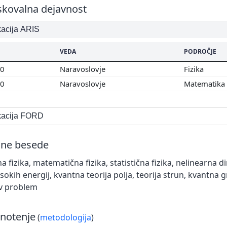
skovalna dejavnost
ikacija ARIS
VEDA
PODROČJE
00
Naravoslovje
Fizika
00
Naravoslovje
Matematika
ikacija FORD
čne besede
a fizika, matematična fizika, statistična fizika, nelinearna d
visokih energij, kvantna teorija polja, teorija strun, kvantna
ov problem
notenje
(
metodologija
)