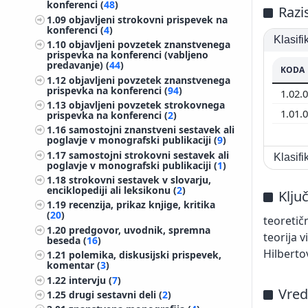
konferenci (
48
)
Razi
1.09
objavljeni strokovni prispevek na
konferenci (
4
)
Klasif
1.10
objavljeni povzetek znanstvenega
prispevka na konferenci (vabljeno
predavanje) (
44
)
KODA
1.12
objavljeni povzetek znanstvenega
prispevka na konferenci (
94
)
1.02.
1.13
objavljeni povzetek strokovnega
1.01.
prispevka na konferenci (
2
)
1.16
samostojni znanstveni sestavek ali
poglavje v monografski publikaciji (
9
)
1.17
samostojni strokovni sestavek ali
Klasif
poglavje v monografski publikaciji (
1
)
1.18
strokovni sestavek v slovarju,
enciklopediji ali leksikonu (
2
)
Klju
1.19
recenzija, prikaz knjige, kritika
(
20
)
teoretičn
1.20
predgovor, uvodnik, spremna
teorija 
beseda (
16
)
Hilbert
1.21
polemika, diskusijski prispevek,
komentar (
3
)
1.22
intervju (
7
)
Vred
1.25
drugi sestavni deli (
2
)