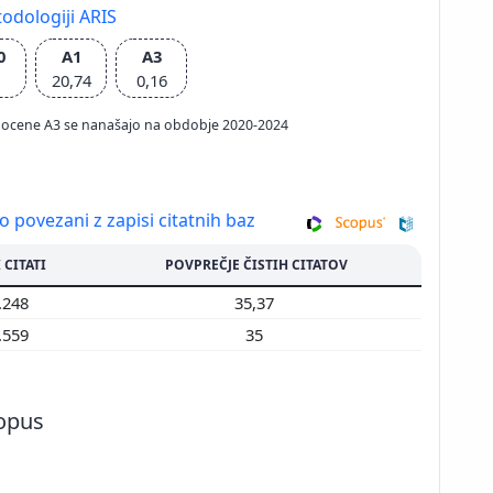
odologiji ARIS
0
A1
A3
20,74
0,16
ačun ocene A3 se nanašajo na obdobje 2020-2024
so povezani z zapisi citatnih baz
 CITATI
POVPREČJE ČISTIH CITATOV
.248
35,37
.559
35
copus