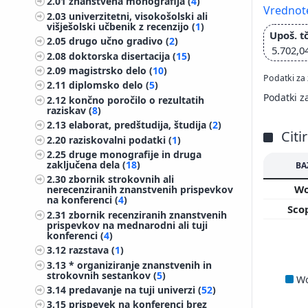
2.01
znanstvena monografija (
4
)
Vrednote
2.03
univerzitetni, visokošolski ali
višješolski učbenik z recenzijo (
1
)
Upoš. tč
2.05
drugo učno gradivo (
2
)
5.702,0
2.08
doktorska disertacija (
15
)
2.09
magistrsko delo (
10
)
Podatki za 
2.11
diplomsko delo (
5
)
Podatki z
2.12
končno poročilo o rezultatih
raziskav (
8
)
2.13
elaborat, predštudija, študija (
2
)
Citi
2.20
raziskovalni podatki (
1
)
2.25
druge monografije in druga
zaključena dela (
18
)
BA
2.30
zbornik strokovnih ali
W
nerecenziranih znanstvenih prispevkov
na konferenci (
4
)
Sco
2.31
zbornik recenziranih znanstvenih
prispevkov na mednarodni ali tuji
konferenci (
4
)
3.12
razstava (
1
)
3.13
* organiziranje znanstvenih in
strokovnih sestankov (
5
)
W
3.14
predavanje na tuji univerzi (
52
)
3.15
prispevek na konferenci brez