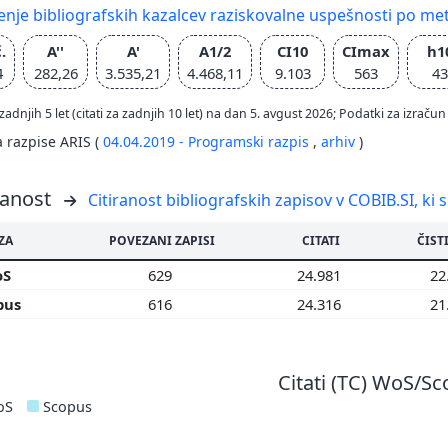
nje bibliografskih kazalcev raziskovalne uspešnosti po met
.
A''
A'
A1/2
CI10
CImax
h1
4
282,26
3.535,21
4.468,11
9.103
563
43
zadnjih 5 let (citati za zadnjih 10 let) na dan 5. avgust 2026; Podatki za izr
a razpise ARIS (
04.04.2019 - Programski razpis
,
arhiv
)
ranost
Citiranost bibliografskih zapisov v COBIB.SI, ki 
ZA
POVEZANI ZAPISI
CITATI
ČISTI
oS
629
24.981
22
pus
616
24.316
21
Citati (TC) WoS/S
oS
Scopus