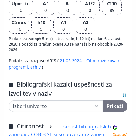
Upoš. tč.
A''
A'
A1/2
CI10
0
0
0
0
89
CImax
h10
A1
A3
16
5
0
0
Podatki za zadnjih 5 let (citati za zadnjih 10 let) na dan 6. avgust
2026; Podatki za izračun ocene A3 se nanašajo na obdobje 2020-
2024
Podatki za razpise ARIS (
21.05.2024 – Ciljni raziskovalni
programi,
arhiv
)
Bibliografski kazalci uspešnosti za
izvolitev v naziv
Prikaži
Citiranost
Citiranost bibliografskih
zapisov v COBIB.SI, ki so povezani z zapisi