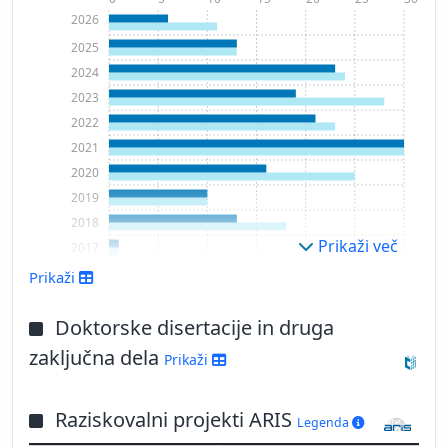
2026
2025
2024
2023
2022
2021
2020
2019
2018
Prikaži več
2017
2016
Prikaži
2015
2014
Doktorske disertacije in druga
2013
zaključna dela
Prikaži
2012
2011
Raziskovalni projekti ARIS
2010
Legenda