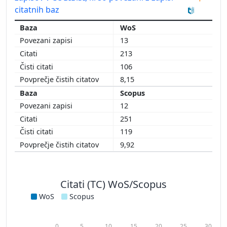
citatnih baz
WoS
13
213
106
8,15
Scopus
12
251
119
9,92
Citati (TC) WoS/Scopus
WoS
Scopus
0
5
10
15
20
25
30