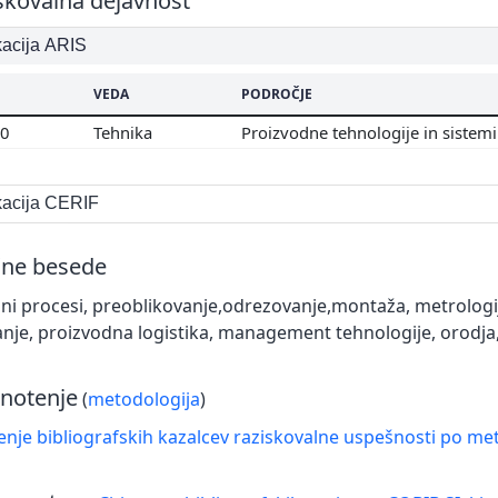
skovalna dejavnost
ikacija ARIS
VEDA
PODROČJE
00
Tehnika
Proizvodne tehnologije in sistem
ikacija CERIF
čne besede
lni procesi, preoblikovanje,odrezovanje,montaža, metrologija
nje, proizvodna logistika, management tehnologije, orodja, 
notenje
(
metodologija
)
nje bibliografskih kazalcev raziskovalne uspešnosti po met