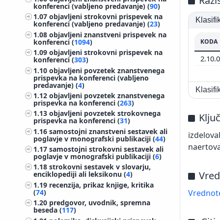
Razi
konferenci (vabljeno predavanje) (
90
)
1.07
objavljeni strokovni prispevek na
Klasif
konferenci (vabljeno predavanje) (
23
)
1.08
objavljeni znanstveni prispevek na
konferenci (
1094
)
KODA
1.09
objavljeni strokovni prispevek na
2.10.
konferenci (
303
)
1.10
objavljeni povzetek znanstvenega
prispevka na konferenci (vabljeno
predavanje) (
4
)
Klasif
1.12
objavljeni povzetek znanstvenega
prispevka na konferenci (
263
)
1.13
objavljeni povzetek strokovnega
Klju
prispevka na konferenci (
31
)
1.16
samostojni znanstveni sestavek ali
izdelova
poglavje v monografski publikaciji (
44
)
naertova
1.17
samostojni strokovni sestavek ali
poglavje v monografski publikaciji (
6
)
1.18
strokovni sestavek v slovarju,
Vred
enciklopediji ali leksikonu (
4
)
1.19
recenzija, prikaz knjige, kritika
Vrednote
(
74
)
1.20
predgovor, uvodnik, spremna
beseda (
117
)