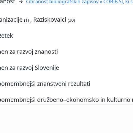
ranost
Citiranost bibliografskih zapisov v COBIB.SI, ki 
nizacije
, Raziskovalci
(1)
(30)
zetek
n za razvoj znanosti
n za razvoj Slovenije
omembnejši znanstveni rezultati
omembnejši družbeno–ekonomsko in kulturno rel