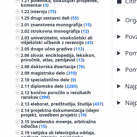
Citi
1.21
polemika, diskusijski prispevek,
komentar (
3
)
1.22
intervju (
75
)
1.25
drugi sestavni deli (
55
)
Orga
2.01
znanstvena monografija (
15
)
2.02
strokovna monografija (
12
)
Pov
2.03
univerzitetni, visokošolski ali
višješolski učbenik z recenzijo (
43
)
2.05
drugo učno gradivo (
112
)
Pome
2.06
slovar, enciklopedija, leksikon,
priročnik, atlas, zemljevid (
13
)
2.08
doktorska disertacija (
76
)
Pome
2.09
magistrsko delo (
310
)
2.10
specialistično delo (
9
)
Najp
2.11
diplomsko delo (
2285
)
2.12
končno poročilo o rezultatih
raziskav (
399
)
Najp
2.13
elaborat, predštudija, študija (
437
)
2.14
projektna dokumentacija (idejni
projekt, izvedbeni projekt) (
19
)
2.15
izvedensko mnenje, arbitražna
odločba (
15
)
2.19
radijska ali televizijska oddaja,