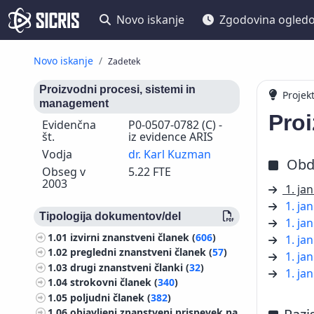
Novo iskanje
Zgodovina ogled
Novo iskanje
Zadetek
Proizvodni procesi, sistemi in
Projek
management
Proi
Evidenčna
P0-0507-0782 (C) -
št.
iz evidence ARIS
Vodja
dr. Karl Kuzman
Obd
Obseg v
5.22 FTE
2003
1. ja
1. ja
Tipologija dokumentov/del
1. ja
1.01
izvirni znanstveni članek (
606
)
1. ja
1.02
pregledni znanstveni članek (
57
)
1. ja
1.03
drugi znanstveni članki (
32
)
1. ja
1.04
strokovni članek (
340
)
1.05
poljudni članek (
382
)
1.06
objavljeni znanstveni prispevek na