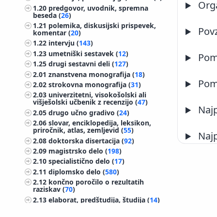
Orga
1.20
predgovor, uvodnik, spremna
beseda (
26
)
1.21
polemika, diskusijski prispevek,
Pov
komentar (
20
)
1.22
intervju (
143
)
1.23
umetniški sestavek (
12
)
Pome
1.25
drugi sestavni deli (
127
)
2.01
znanstvena monografija (
18
)
Pome
2.02
strokovna monografija (
31
)
2.03
univerzitetni, visokošolski ali
višješolski učbenik z recenzijo (
47
)
Najp
2.05
drugo učno gradivo (
24
)
2.06
slovar, enciklopedija, leksikon,
priročnik, atlas, zemljevid (
55
)
Najp
2.08
doktorska disertacija (
92
)
2.09
magistrsko delo (
198
)
2.10
specialistično delo (
17
)
2.11
diplomsko delo (
580
)
2.12
končno poročilo o rezultatih
raziskav (
70
)
2.13
elaborat, predštudija, študija (
14
)
2.14
projektna dokumentacija (idejni