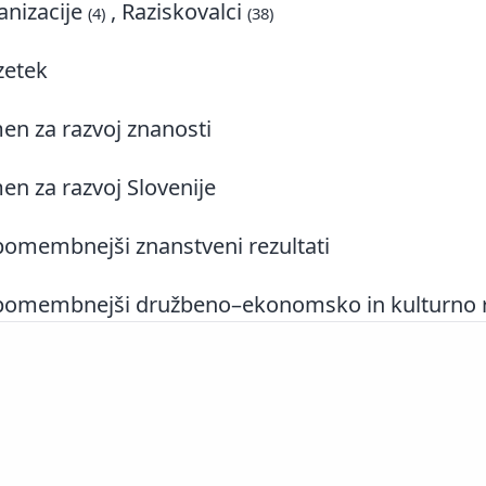
nizacije
, Raziskovalci
(4)
(38)
zetek
n za razvoj znanosti
n za razvoj Slovenije
omembnejši znanstveni rezultati
omembnejši družbeno–ekonomsko in kulturno rel