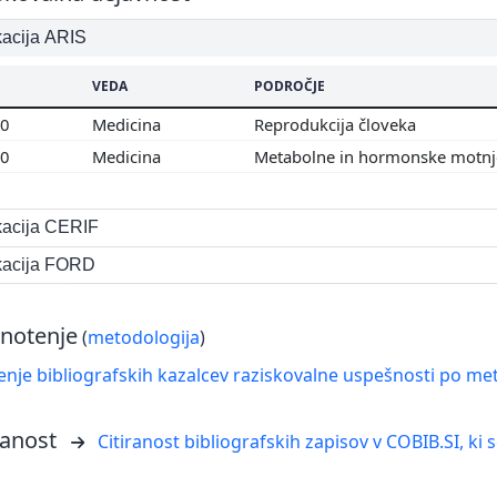
ikacija ARIS
VEDA
PODROČJE
00
Medicina
Reprodukcija človeka
00
Medicina
Metabolne in hormonske motn
ikacija CERIF
ikacija FORD
notenje
(
metodologija
)
nje bibliografskih kazalcev raziskovalne uspešnosti po met
ranost
Citiranost bibliografskih zapisov v COBIB.SI, ki 