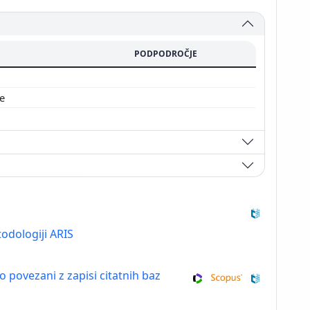
PODPODROČJE
je
odologiji ARIS
so povezani z zapisi citatnih baz