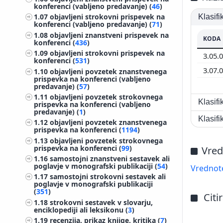
konferenci (vabljeno predavanje) (
46
)
1.07
objavljeni strokovni prispevek na
Klasif
konferenci (vabljeno predavanje) (
71
)
1.08
objavljeni znanstveni prispevek na
KODA
konferenci (
436
)
1.09
objavljeni strokovni prispevek na
3.05.
konferenci (
531
)
3.07.
1.10
objavljeni povzetek znanstvenega
prispevka na konferenci (vabljeno
predavanje) (
57
)
1.11
objavljeni povzetek strokovnega
Klasif
prispevka na konferenci (vabljeno
predavanje) (
1
)
Klasif
1.12
objavljeni povzetek znanstvenega
prispevka na konferenci (
1194
)
1.13
objavljeni povzetek strokovnega
prispevka na konferenci (
99
)
Vred
1.16
samostojni znanstveni sestavek ali
poglavje v monografski publikaciji (
54
)
Vrednote
1.17
samostojni strokovni sestavek ali
poglavje v monografski publikaciji
(
351
)
Citi
1.18
strokovni sestavek v slovarju,
enciklopediji ali leksikonu (
3
)
1.19
recenzija, prikaz knjige, kritika (
7
)