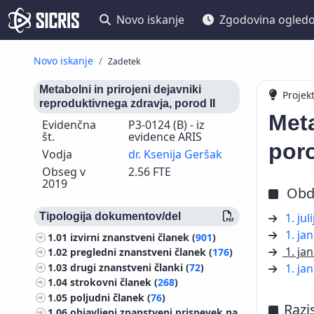
Novo iskanje
Zgodovina ogled
Novo iskanje
Zadetek
Metabolni in prirojeni dejavniki
Projek
reproduktivnega zdravja, porod II
Meta
Evidenčna
P3-0124 (B) - iz
št.
evidence ARIS
poro
Vodja
dr. Ksenija Geršak
Obseg v
2.56 FTE
2019
Obd
Tipologija dokumentov/del
1. ju
1. ja
1.01
izvirni znanstveni članek (
901
)
1. ja
1.02
pregledni znanstveni članek (
176
)
1.03
drugi znanstveni članki (
72
)
1. ja
1.04
strokovni članek (
268
)
1.05
poljudni članek (
76
)
Razi
1.06
objavljeni znanstveni prispevek na