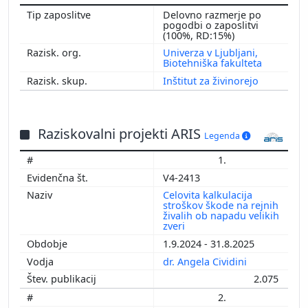
2006
Delovno razmerje po
2005
pogodbi o zaposlitvi
(100%, RD:15%)
Univerza v Ljubljani,
Biotehniška fakulteta
Inštitut za živinorejo
Raziskovalni projekti ARIS
Legenda
1.
V4-2413
Celovita kalkulacija
stroškov škode na rejnih
živalih ob napadu velikih
zveri
1.9.2024 - 31.8.2025
dr. Angela Cividini
2.075
2.