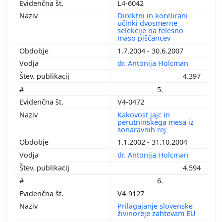
L4-6042
Direktni in korelirani
učinki dvosmerne
selekcije na telesno
maso piščancev
1.7.2004 - 30.6.2007
dr. Antonija Holcman
4.397
5.
V4-0472
Kakovost jajc in
perutninskega mesa iz
sonaravnih rej
1.1.2002 - 31.10.2004
dr. Antonija Holcman
4.594
6.
V4-9127
Prilagajanje slovenske
živinoreje zahtevam EU