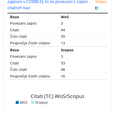
zapisov v COBIB.SI, ki so povezani z zapisi
citatnih baz
WoS
3
44
39
13
Scopus
3
53
48
16
Citati (TC) WoS/Scopus
WoS
Scopus