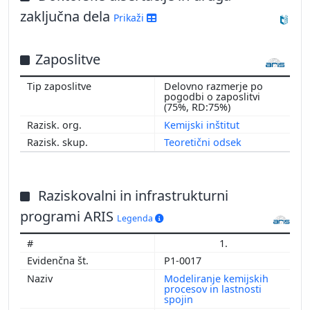
2013
zaključna dela
Prikaži
2012
2011
Zaposlitve
2010
Delovno razmerje po
pogodbi o zaposlitvi
(75%, RD:75%)
Kemijski inštitut
Teoretični odsek
Raziskovalni in infrastrukturni
programi ARIS
Legenda
1.
P1-0017
Modeliranje kemijskih
procesov in lastnosti
spojin