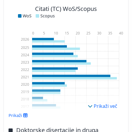
Citati (TC) WoS/Scopus
WoS
Scopus
0
5
10
15
20
25
30
35
40
2026
2025
2024
2023
2022
2021
2020
2019
2018
Prikaži več
2017
2016
Prikaži
2015
2014
Doktorske disertacije in druga