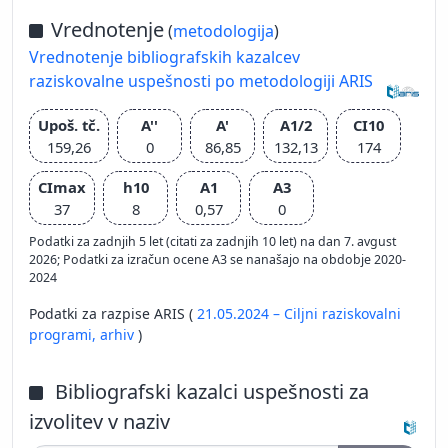
Vrednotenje
(
metodologija
)
Vrednotenje bibliografskih kazalcev
raziskovalne uspešnosti po metodologiji ARIS
Upoš. tč.
A''
A'
A1/2
CI10
159,26
0
86,85
132,13
174
CImax
h10
A1
A3
37
8
0,57
0
Podatki za zadnjih 5 let (citati za zadnjih 10 let) na dan 7. avgust
2026; Podatki za izračun ocene A3 se nanašajo na obdobje 2020-
2024
Podatki za razpise ARIS (
21.05.2024 – Ciljni raziskovalni
programi,
arhiv
)
Bibliografski kazalci uspešnosti za
izvolitev v naziv