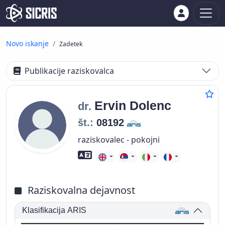
Novo iskanje
Zadetek
Publikacije raziskovalca
Ervin
Dolenc
dr.
št.:
08192
raziskovalec - pokojni
Znanje tujih jezikov
Raziskovalna dejavnost
Klasifikacija ARIS