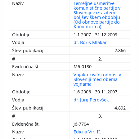
Temeljne usmeritve
komunistične partije v
Sloveniji v izrazitem
boljševiškem obdobju
(Od obnove partije do
Kominforma)
1.1.2007 - 31.12.2009
dr. Boris Mlakar
2.866
2.
M6-0180
Vojako-civilni odnosi v
Sloveniji med obema
vojnama
1.6.2006 - 30.11.2007
dr. Jurij Perovšek
4.892
3.
J6-7704
Edicija Viri II.