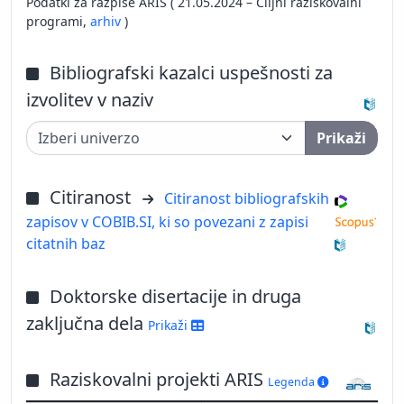
Podatki za razpise ARIS ( 21.05.2024 – Ciljni raziskovalni
programi,
arhiv
)
Bibliografski kazalci uspešnosti za
izvolitev v naziv
Prikaži
Citiranost
Citiranost bibliografskih
zapisov v COBIB.SI, ki so povezani z zapisi
citatnih baz
Doktorske disertacije in druga
zaključna dela
Prikaži
Raziskovalni projekti ARIS
Legenda