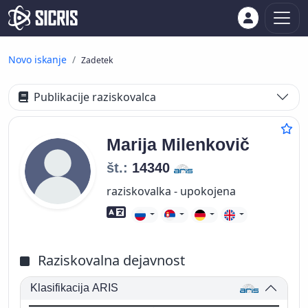
Novo iskanje
Zadetek
Publikacije raziskovalca
Marija
Milenkovič
št.:
14340
raziskovalka - upokojena
Znanje tujih jezikov
Raziskovalna dejavnost
Klasifikacija ARIS