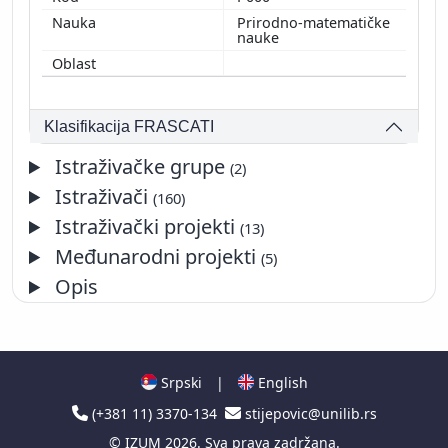
Prirodno-matematičke
nauke
Klasifikacija FRASCATI
Istraživačke grupe
(2)
Istraživači
(160)
Istraživački projekti
(13)
Međunarodni projekti
(5)
Opis
Srpski
|
English
(+381 11) 3370-134
stijepovic@unilib.rs
©
IZUM
2026. Sva prava zadržana.