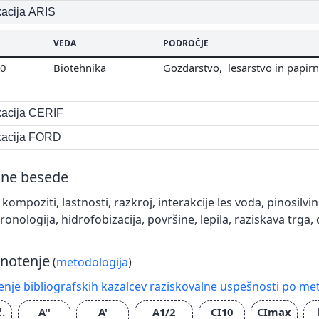
ikacija ARIS
VEDA
PODROČJE
00
Biotehnika
Gozdarstvo, lesarstvo in papir
ikacija CERIF
ikacija FORD
čne besede
i kompoziti, lastnosti, razkroj, interakcije les voda, pinosilvin
nologija, hidrofobizacija, površine, lepila, raziskava trga, d
notenje
(
metodologija
)
nje bibliografskih kazalcev raziskovalne uspešnosti po met
č.
A''
A'
A1/2
CI10
CImax