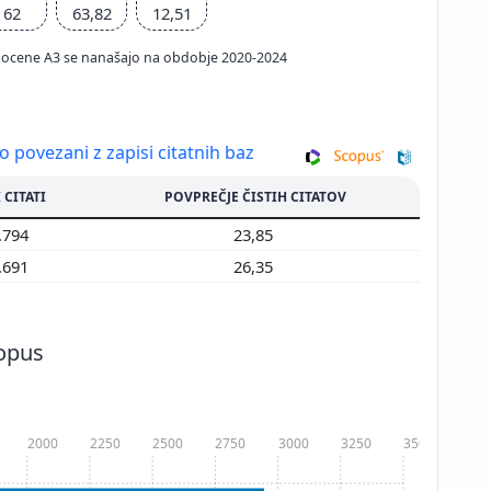
62
63,82
12,51
ačun ocene A3 se nanašajo na obdobje 2020-2024
so povezani z zapisi citatnih baz
 CITATI
POVPREČJE ČISTIH CITATOV
.794
23,85
.691
26,35
copus
2000
2250
2500
2750
3000
3250
3500