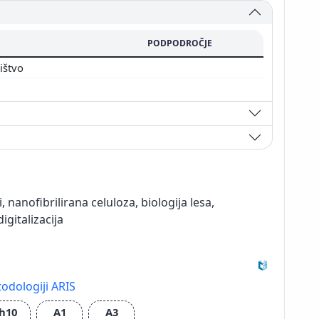
PODPODROČJE
ništvo
i, nanofibrilirana celuloza, biologija lesa,
igitalizacija
odologiji ARIS
h10
A1
A3