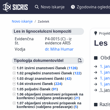
Novo iskanje
Zgodovina ogled
Novo iskanje
Zadetek
Les in lignocelulozni kompoziti
Projek
Evidenčna
P4-0015 (C) - iz
Les 
št.
evidence ARIS
Vodja
dr. Miha Humar
Obd
Tipologija dokumentov/del
1. ja
1.01
izvirni znanstveni članek (
1126
)
1. ja
1.02
pregledni znanstveni članek (
122
)
1. ja
1.03
drugi znanstveni članki (
42
)
1. ja
1.04
strokovni članek (
224
)
1.05
poljudni članek (
91
)
1. ja
1.06
objavljeni znanstveni prispevek na
konferenci (vabljeno predavanje) (
21
)
1.07
objavljeni strokovni prispevek na
Razi
konferenci (vabljeno predavanje) (
5
)