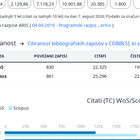
44
2.129,86
7.118,23
10.901,88
20.385
1.800
zadnjih 5 let (citati za zadnjih 10 let) na dan 7. avgust 2026; Podatki za izr
a razpise ARIS (
04.04.2019 - Programski razpis
,
arhiv
)
ranost
Citiranost bibliografskih zapisov v COBIB.SI, ki 
ZA
POVEZANI ZAPISI
CITATI
ČISTI
oS
830
22.325
19
pus
861
25.296
22
Citati (TC) WoS/S
oS
Scopus
0
250
500
750
1000
1250
1500
1750
6