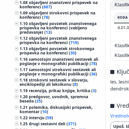
1.08
objavljeni znanstveni prispevek na
Klasif
konferenci (
687
)
1.09
objavljeni strokovni prispevek na
konferenci (
78
)
KODA
1.10
objavljeni povzetek znanstvenega
4.01.
prispevka na konferenci (vabljeno
predavanje) (
13
)
1.12
objavljeni povzetek znanstvenega
prispevka na konferenci (
719
)
Klasif
1.13
objavljeni povzetek strokovnega
prispevka na konferenci (
30
)
Klasif
1.16
samostojni znanstveni sestavek ali
poglavje v monografski publikaciji (
78
)
1.17
samostojni strokovni sestavek ali
Klju
poglavje v monografski publikaciji (
36
)
1.18
strokovni sestavek v slovarju,
les, lesn
enciklopediji ali leksikonu (
8
)
dendrokro
1.19
recenzija, prikaz knjige, kritika (
3
)
1.20
predgovor, uvodnik, spremna
beseda (
25
)
Vred
1.21
polemika, diskusijski prispevek,
komentar (
10
)
Vrednote
1.22
intervju (
59
)
1.25
drugi sestavni deli (
371
)
Upoš. t