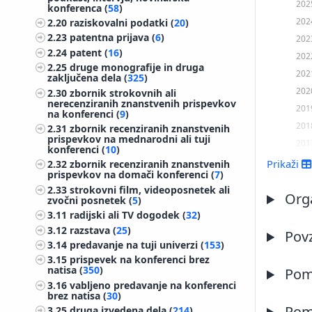
202
konferenca (
58
)
202
2.20
raziskovalni podatki (
20
)
2.23
patentna prijava (
6
)
202
2.24
patent (
16
)
202
2.25
druge monografije in druga
202
zaključena dela (
325
)
202
2.30
zbornik strokovnih ali
nerecenziranih znanstvenih prispevkov
201
na konferenci (
9
)
201
2.31
zbornik recenziranih znanstvenih
prispevkov na mednarodni ali tuji
201
konferenci (
10
)
201
Prikaži
2.32
zbornik recenziranih znanstvenih
prispevkov na domači konferenci (
7
)
201
2.33
strokovni film, videoposnetek ali
201
Orga
zvočni posnetek (
5
)
201
3.11
radijski ali TV dogodek (
32
)
3.12
razstava (
25
)
201
Pov
3.14
predavanje na tuji univerzi (
153
)
201
3.15
prispevek na konferenci brez
201
natisa (
350
)
Pome
200
3.16
vabljeno predavanje na konferenci
brez natisa (
30
)
200
Pome
3.25
druga izvedena dela (
214
)