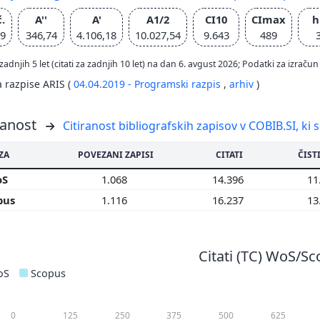
č.
A''
A'
A1/2
CI10
CImax
h
69
346,74
4.106,18
10.027,54
9.643
489
zadnjih 5 let (citati za zadnjih 10 let) na dan 6. avgust 2026; Podatki za izr
a razpise ARIS (
04.04.2019 - Programski razpis
,
arhiv
)
ranost
Citiranost bibliografskih zapisov v COBIB.SI, ki 
ZA
POVEZANI ZAPISI
CITATI
ČISTI
oS
1.068
14.396
11
pus
1.116
16.237
13
Citati (TC) WoS/S
oS
Scopus
0
125
250
375
500
625