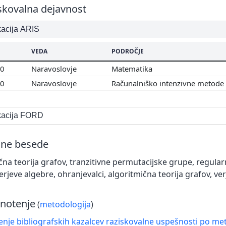
skovalna dejavnost
ikacija ARIS
VEDA
PODROČJE
00
Naravoslovje
Matematika
00
Naravoslovje
Računalniško intenzivne metode i
ikacija FORD
čne besede
čna teorija grafov, tranzitivne permutacijske grupe, regular
gerjeve algebre, ohranjevalci, algoritmična teorija grafov, ve
notenje
(
metodologija
)
nje bibliografskih kazalcev raziskovalne uspešnosti po met