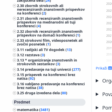
zaključena dela (
24
)
202
2.30
zbornik strokovnih ali
nerecenziranih znanstvenih prispevkov
202
na konferenci (
2
)
202
2.31
zbornik recenziranih znanstvenih
prispevkov na mednarodni ali tuji
202
konferenci (
4
)
202
2.32
zbornik recenziranih znanstvenih
prispevkov na domači konferenci (
1
)
202
2.33
strokovni film, videoposnetek ali
202
zvočni posnetek (
1
)
201
3.11
radijski ali TV dogodek (
13
)
201
3.12
razstava (
3
)
3.13
* organiziranje znanstvenih in
201
strokovnih sestankov (
3
)
201
Prikaži
3.14
predavanje na tuji univerzi (
277
)
201
3.15
prispevek na konferenci brez
natisa (
92
)
201
Orga
3.16
vabljeno predavanje na konferenci
201
brez natisa (
38
)
201
3.25
druga izvedena dela (
80
)
Pov
201
Predmet
201
Pome
matematika (
3481
)
200