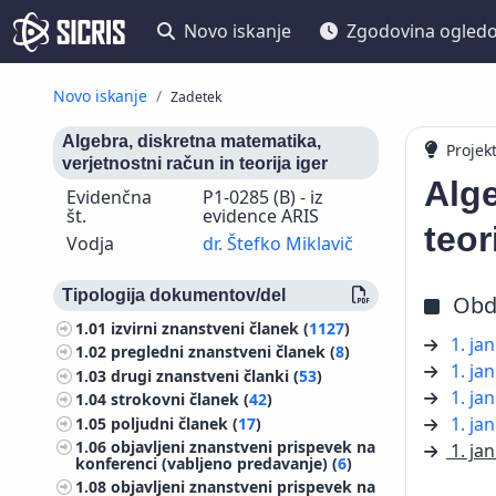
Novo iskanje
Zgodovina ogled
Novo iskanje
Zadetek
Algebra, diskretna matematika,
Projek
verjetnostni račun in teorija iger
Alge
Evidenčna
P1-0285 (B) - iz
št.
evidence ARIS
teor
Vodja
dr. Štefko Miklavič
Tipologija dokumentov/del
Obd
1.01
izvirni znanstveni članek (
1127
)
1. ja
1.02
pregledni znanstveni članek (
8
)
1. ja
1.03
drugi znanstveni članki (
53
)
1. ja
1.04
strokovni članek (
42
)
1. ja
1.05
poljudni članek (
17
)
1.06
objavljeni znanstveni prispevek na
1. ja
konferenci (vabljeno predavanje) (
6
)
1.08
objavljeni znanstveni prispevek na