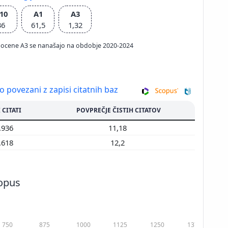
10
A1
A3
36
61,5
1,32
ačun ocene A3 se nanašajo na obdobje 2020-2024
so povezani z zapisi citatnih baz
 CITATI
POVPREČJE ČISTIH CITATOV
.936
11,18
.618
12,2
copus
750
875
1000
1125
1250
1375