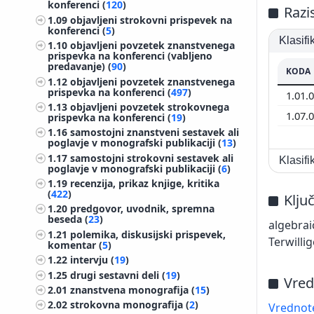
konferenci (
120
)
Razi
1.09
objavljeni strokovni prispevek na
konferenci (
5
)
Klasif
1.10
objavljeni povzetek znanstvenega
prispevka na konferenci (vabljeno
predavanje) (
90
)
KODA
1.12
objavljeni povzetek znanstvenega
prispevka na konferenci (
497
)
1.01.
1.13
objavljeni povzetek strokovnega
1.07.
prispevka na konferenci (
19
)
1.16
samostojni znanstveni sestavek ali
poglavje v monografski publikaciji (
13
)
1.17
samostojni strokovni sestavek ali
Klasif
poglavje v monografski publikaciji (
6
)
1.19
recenzija, prikaz knjige, kritika
(
422
)
Klju
1.20
predgovor, uvodnik, spremna
beseda (
23
)
algebrai
1.21
polemika, diskusijski prispevek,
Terwilli
komentar (
5
)
1.22
intervju (
19
)
1.25
drugi sestavni deli (
19
)
Vred
2.01
znanstvena monografija (
15
)
2.02
strokovna monografija (
2
)
Vrednote