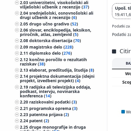
2.03
univerzitetni, visokošolski ali
višješolski učbenik z recenzijo (
37
)
Upoš. t
2.04
srednješolski, osnovnošolski ali
19.411,
drugi učbenik z recenzijo (
6
)
2.05
drugo učno gradivo (
52
)
Podatki za 
2.06
slovar, enciklopedija, leksikon,
Podatki z
priročnik, atlas, zemljevid (
5
)
2.08
doktorska disertacija (
70
)
2.09
magistrsko delo (
228
)
Citi
2.11
diplomsko delo (
276
)
2.12
končno poročilo o rezultatih
BA
raziskav (
38
)
2.13
elaborat, predštudija, študija (
8
)
W
2.14
projektna dokumentacija (idejni
projekt, izvedbeni projekt) (
4
)
Sco
2.19
radijska ali televizijska oddaja,
podkast, intervju, novinarska
konferenca (
14
)
2.20
raziskovalni podatki (
3
)
2.21
programska oprema (
3
)
W
2.23
patentna prijava (
2
)
2.24
patent (
2
)
2.25
druge monografije in druga