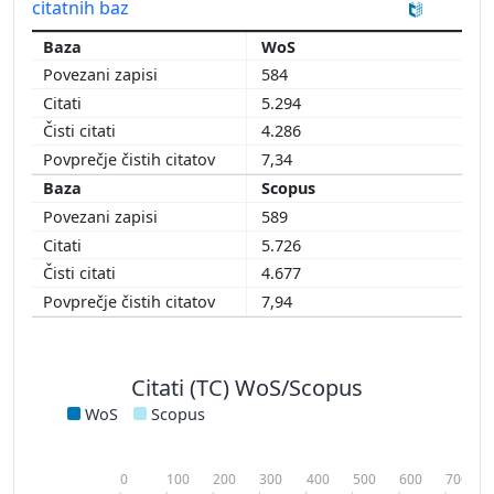
citatnih baz
WoS
584
5.294
4.286
7,34
Scopus
589
5.726
4.677
7,94
Citati (TC) WoS/Scopus
WoS
Scopus
0
100
200
300
400
500
600
700