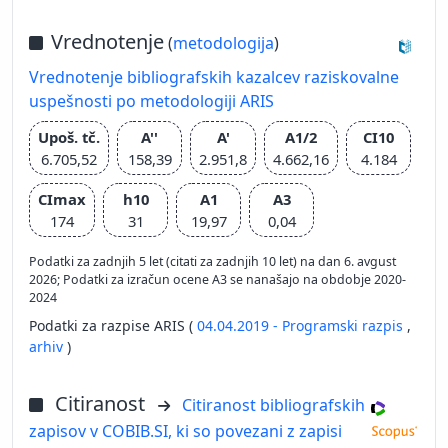
Vrednotenje
(
metodologija
)
Vrednotenje bibliografskih kazalcev raziskovalne
uspešnosti po metodologiji ARIS
Upoš. tč.
A''
A'
A1/2
CI10
6.705,52
158,39
2.951,8
4.662,16
4.184
CImax
h10
A1
A3
174
31
19,97
0,04
Podatki za zadnjih 5 let (citati za zadnjih 10 let) na dan 6. avgust
2026; Podatki za izračun ocene A3 se nanašajo na obdobje 2020-
2024
Podatki za razpise ARIS (
04.04.2019 - Programski razpis
,
arhiv
)
Citiranost
Citiranost bibliografskih
zapisov v COBIB.SI, ki so povezani z zapisi