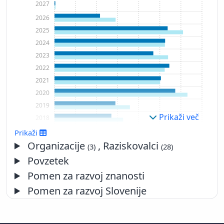
2027
2026
2025
2024
2023
2022
2021
2020
2019
Prikaži več
2018
2017
Prikaži
2016
Organizacije
, Raziskovalci
(3)
(28)
2015
Povzetek
2014
Pomen za razvoj znanosti
2013
Pomen za razvoj Slovenije
2012
2011
2010