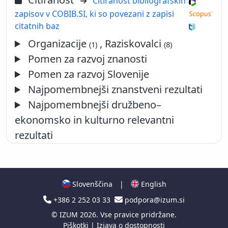
Citiranost bibliografskih
zapisov v COBIB.SI, ki so povezani z zapisi
citatnih baz
Organizacije
, Raziskovalci
(1)
(8)
Pomen za razvoj znanosti
Pomen za razvoj Slovenije
Najpomembnejši znanstveni rezultati
Najpomembnejši družbeno–
ekonomsko in kulturno relevantni
rezultati
Slovenščina
|
English
+386 2 252 03 33
podpora@izum.si
©
IZUM
2026. Vse pravice pridržane.
Piškotki
|
Izjava o dostopnosti