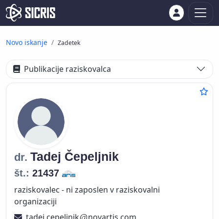
Novo iskanje
Zadetek
Publikacije raziskovalca
Tadej
Čepeljnik
dr.
št.:
21437
raziskovalec - ni zaposlen v raziskovalni
organizaciji
tadej.cepeljnik
novartis.com