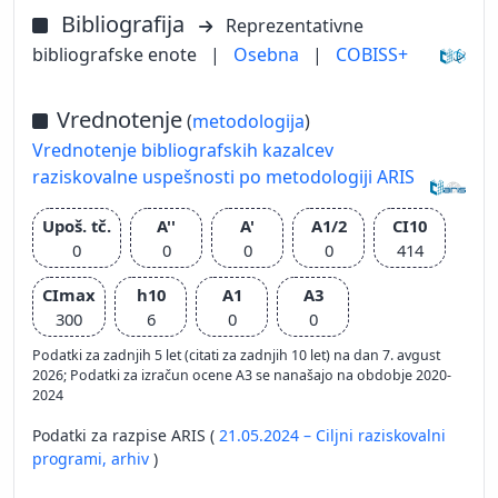
Bibliografija
Reprezentativne
bibliografske enote
|
Osebna
|
COBISS+
Vrednotenje
(
metodologija
)
Vrednotenje bibliografskih kazalcev
raziskovalne uspešnosti po metodologiji ARIS
Upoš. tč.
A''
A'
A1/2
CI10
0
0
0
0
414
CImax
h10
A1
A3
300
6
0
0
Podatki za zadnjih 5 let (citati za zadnjih 10 let) na dan 7. avgust
2026; Podatki za izračun ocene A3 se nanašajo na obdobje 2020-
2024
Podatki za razpise ARIS (
21.05.2024 – Ciljni raziskovalni
programi,
arhiv
)