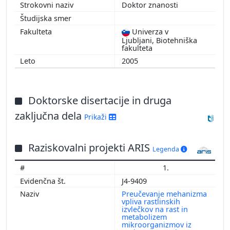
Doktor znanosti
Univerza v
Ljubljani, Biotehniška
fakulteta
2005
Doktorske disertacije in druga
zaključna dela
Prikaži
Raziskovalni projekti ARIS
Legenda
1.
J4-9409
Preučevanje mehanizma
vpliva rastlinskih
izvlečkov na rast in
metabolizem
mikroorganizmov iz