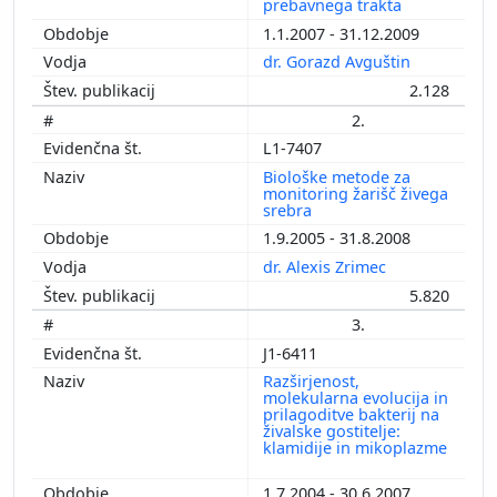
prebavnega trakta
1.1.2007 - 31.12.2009
dr. Gorazd Avguštin
2.128
2.
L1-7407
Biološke metode za
monitoring žarišč živega
srebra
1.9.2005 - 31.8.2008
dr. Alexis Zrimec
5.820
3.
J1-6411
Razširjenost,
molekularna evolucija in
prilagoditve bakterij na
živalske gostitelje:
klamidije in mikoplazme
1.7.2004 - 30.6.2007