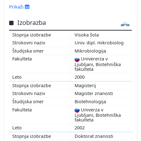
2016
Prikaži
2015
2014
Izobrazba
2013
Visoka šola
2012
Univ. dipl. mikrobiolog
2011
Mikrobiologija
2010
Univererza v
2009
Ljubljani, Biotehniška
2008
fakulteta
2007
2000
2006
Magisterij
2005
Magister znanosti
2004
Biotehnologija
2003
Univerza v
Ljubljani, Biotehniška
fakulteta
2002
Doktorat znanosti