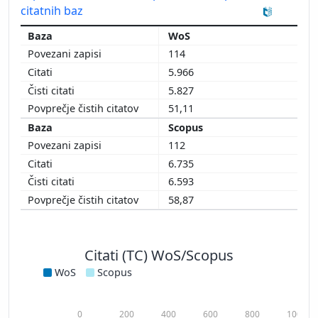
citatnih baz
WoS
114
5.966
5.827
51,11
Scopus
112
6.735
6.593
58,87
Citati (TC) WoS/Scopus
WoS
Scopus
0
200
400
600
800
1000