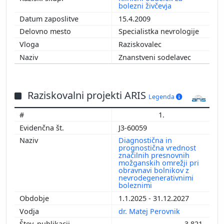
bolezni živčevja
15.4.2009
Specialistka nevrologije
Raziskovalec
Znanstveni sodelavec
Raziskovalni projekti ARIS
Legenda
1.
J3-60059
Diagnostična in
prognostična vrednost
značilnih presnovnih
možganskih omrežji pri
obravnavi bolnikov z
nevrodegenerativnimi
boleznimi
1.1.2025 - 31.12.2027
dr. Matej Perovnik
3.821