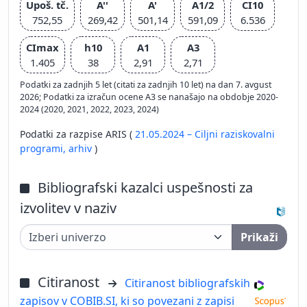
Upoš. tč.
A''
A'
A1/2
CI10
752,55
269,42
501,14
591,09
6.536
CImax
h10
A1
A3
1.405
38
2,91
2,71
Podatki za zadnjih 5 let (citati za zadnjih 10 let) na dan 7. avgust
2026; Podatki za izračun ocene A3 se nanašajo na obdobje 2020-
2024 (2020, 2021, 2022, 2023, 2024)
Podatki za razpise ARIS (
21.05.2024 – Ciljni raziskovalni
programi,
arhiv
)
Bibliografski kazalci uspešnosti za
izvolitev v naziv
Prikaži
Citiranost
Citiranost bibliografskih
zapisov v COBIB.SI, ki so povezani z zapisi