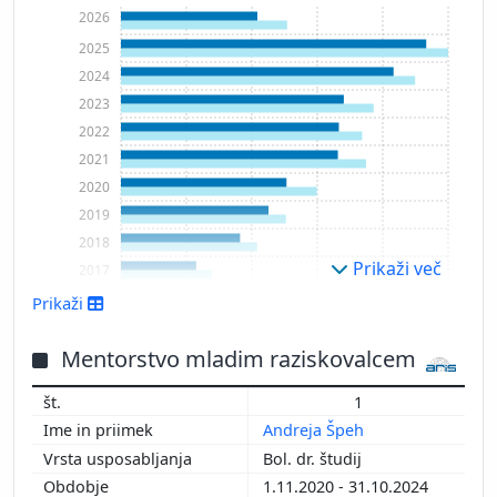
2026
2025
2024
2023
2022
2021
2020
2019
2018
Prikaži več
2017
2016
Prikaži
2015
2014
Mentorstvo mladim raziskovalcem
2013
1
2012
Andreja Špeh
Bol. dr. študij
1.11.2020 - 31.10.2024