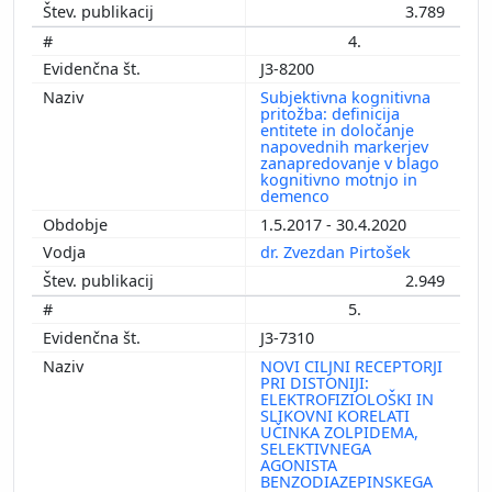
3.789
4.
J3-8200
Subjektivna kognitivna
pritožba: definicija
entitete in določanje
napovednih markerjev
zanapredovanje v blago
kognitivno motnjo in
demenco
1.5.2017 - 30.4.2020
dr. Zvezdan Pirtošek
2.949
5.
J3-7310
NOVI CILJNI RECEPTORJI
PRI DISTONIJI:
ELEKTROFIZIOLOŠKI IN
SLIKOVNI KORELATI
UČINKA ZOLPIDEMA,
SELEKTIVNEGA
AGONISTA
BENZODIAZEPINSKEGA