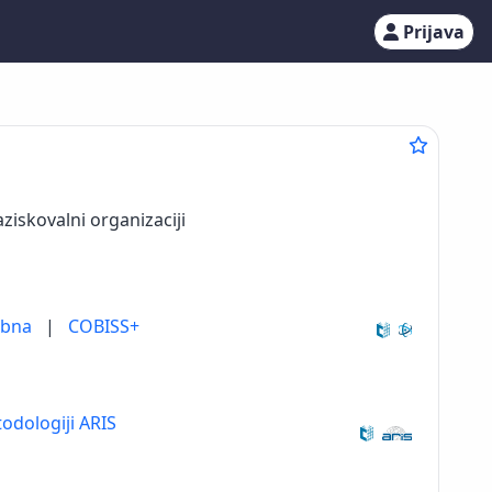
Prijava
ziskovalni organizaciji
ebna
|
COBISS+
odologiji ARIS