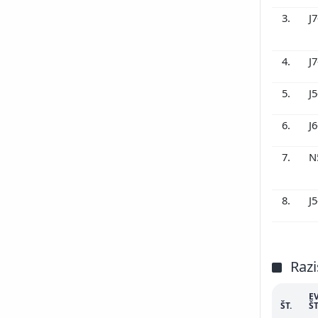
3.
J
4.
J
5.
J
6.
J
7.
N
8.
J
Razi
E
ŠT.
ŠT