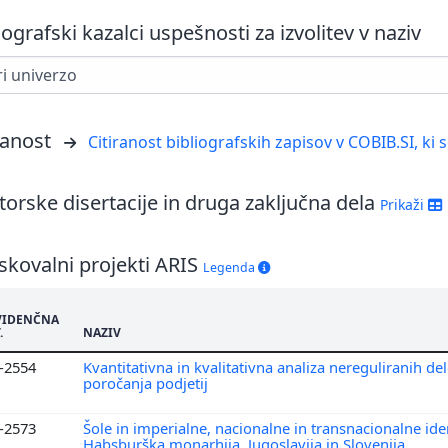
iografski kazalci uspešnosti za izvolitev v naziv
ranost
Citiranost bibliografskih zapisov v COBIB.SI, ki 
orske disertacije in druga zaključna dela
Prikaži
skovalni projekti ARIS
Legenda
VIDENČNA
.
NAZIV
5-2554
Kvantitativna in kvalitativna analiza nereguliranih d
poročanja podjetij
6-2573
Šole in imperialne, nacionalne in transnacionalne iden
Habsburška monarhija, Jugoslavija in Slovenija