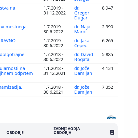
stva na
1.7.2019 -
dr.
8.947
31.12.2022
Gregor
Dugar
nkov mestnega
1.7.2019 -
dr. Naja
2.990
30.6.2022
Marot
 PRAVNO
1.7.2019 -
dr. Jaka
6.265
30.6.2022
Cepec
 dolgotrajne
1.7.2018 -
dr. David
5.885
30.6.2022
Bogataj
ularnosti na
1.1.2018 -
dr. Jože
4.134
majhnem odprtem
31.12.2021
Damijan
namizacija,
1.7.2018 -
dr. Jože
7.352
30.6.2021
Damijan
ZADNJI VODJA
ŠTEV. PUBLIKAC
OBDOBJE
OBDOBJA