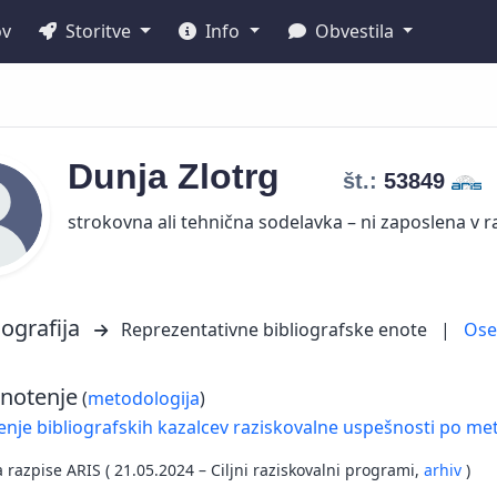
ov
Storitve
Info
Obvestila
Dunja
Zlotrg
št.:
53849
strokovna ali tehnična sodelavka – ni zaposlena v ra
iografija
Reprezentativne bibliografske enote
|
Os
notenje
(
metodologija
)
nje bibliografskih kazalcev raziskovalne uspešnosti po met
a razpise ARIS ( 21.05.2024 – Ciljni raziskovalni programi,
arhiv
)