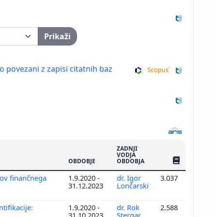
Prikaži
so povezani z zapisi citatnih baz
ZADNJI
VODJA
ŠTEV. PUBLIKAC
OBDOBJE
OBDOBJA
elov finančnega
1.9.2020 -
dr. Igor
3.037
31.12.2023
Lončarski
tifikacije:
1.9.2020 -
dr. Rok
2.588
31.10.2023
Stergar