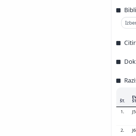
Bibl
Citi
Dokt
Razi
E
ŠT.
ŠT
1.
J
2.
J