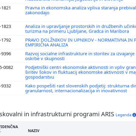
7-1821
Pravna in ekonomska analiza vpliva staranja prebival
zakonodajo
7-1823
Analiza in upravljanje prostorskih in družbenih uči
turizma na primeru Ljubljane, Gradca in Maribora
5-1792
PRAVO DOLŽNIKOV IN UPNIKOV - NORMATIVNA IN
EMPIRIČNA ANALIZA
6-9396
Razvoj socialne infrastrukture in storitev za izvajanje
oskrbe v skupnosti
5-0082
Podjetniški centri ekonomske aktivnosti in vpliv gran
širitev šokov in fluktuacij ekonomske aktivnosti v 
gospodarstvu
5-9332
Kako pospešiti rast slovenskih podjetij: strukturna di
granularnost, internacionalizacija in inovativnost
skovalni in infrastrukturni programi ARIS
Legenda
VIDENČNA
.
NAZIV