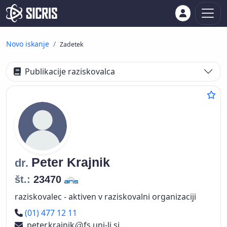
Novo iskanje
Zadetek
Publikacije raziskovalca
Peter
Krajnik
dr.
št.:
23470
raziskovalec - aktiven v raziskovalni organizaciji
Telefon
(01) 477 12 11
peter.krajnik
fs.uni-lj.si