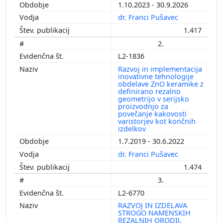
1.10.2023 - 30.9.2026
dr. Franci Pušavec
1.417
2.
L2-1836
Razvoj in implementacija
inovativne tehnologije
obdelave ZnO keramike z
definirano rezalno
geometrijo v serijsko
proizvodnjo za
povečanje kakovosti
varistorjev kot končnih
izdelkov
1.7.2019 - 30.6.2022
dr. Franci Pušavec
1.474
3.
L2-6770
RAZVOJ IN IZDELAVA
STROGO NAMENSKIH
REZALNIH ORODIJ,