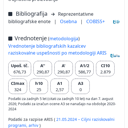
Bibliografija
Reprezentativne
bibliografske enote
|
Osebna
|
COBISS+
Vrednotenje
(
metodologija
)
Vrednotenje bibliografskih kazalcev
raziskovalne uspešnosti po metodologiji ARIS
Upoš. tč.
A''
A'
A1/2
CI10
676,73
290,87
290,87
586,77
2.879
CImax
h10
A1
A3
324
25
2,57
0
Podatki za zadnjih 5 let (citati za zadnjih 10 let) na dan 7. avgust
2026; Podatki za izračun ocene A3 se nanašajo na obdobje 2020-
2024
Podatki za razpise ARIS (
21.05.2024 – Ciljni raziskovalni
programi,
arhiv
)