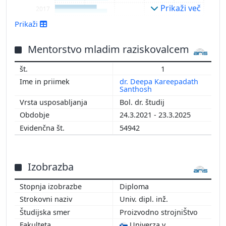
Prikaži več
2017
2016
Prikaži
2015
2014
Mentorstvo mladim raziskovalcem
2013
1
2012
dr. Deepa Kareepadath
2011
Santhosh
2010
Bol. dr. študij
2009
24.3.2021 - 23.3.2025
2008
54942
2007
2006
2005
Izobrazba
Diploma
Univ. dipl. inž.
Proizvodno strojniŠtvo
Univerza v