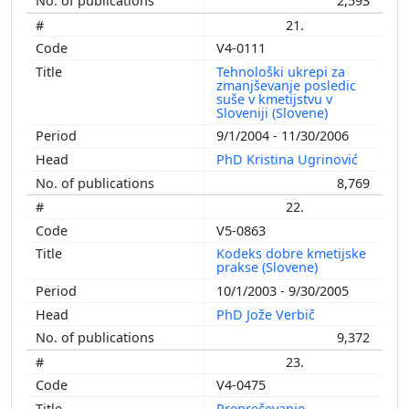
2,593
21.
V4-0111
Tehnološki ukrepi za
zmanjševanje posledic
suše v kmetijstvu v
Sloveniji (Slovene)
9/1/2004 - 11/30/2006
PhD Kristina Ugrinović
8,769
22.
V5-0863
Kodeks dobre kmetijske
prakse (Slovene)
10/1/2003 - 9/30/2005
PhD Jože Verbič
9,372
23.
V4-0475
Preprečevanje