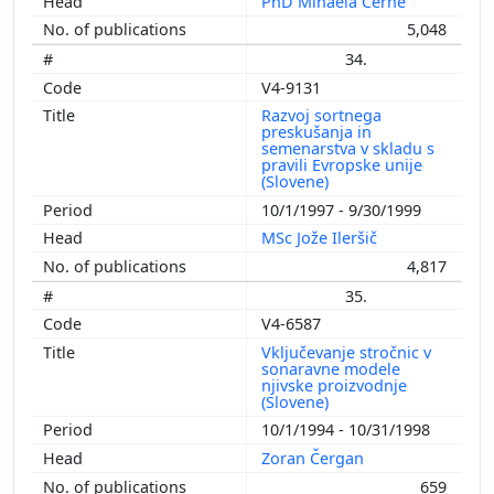
PhD Mihaela Černe
5,048
34.
V4-9131
Razvoj sortnega
preskušanja in
semenarstva v skladu s
pravili Evropske unije
(Slovene)
10/1/1997 - 9/30/1999
MSc Jože Ileršič
4,817
35.
V4-6587
Vključevanje stročnic v
sonaravne modele
njivske proizvodnje
(Slovene)
10/1/1994 - 10/31/1998
Zoran Čergan
659