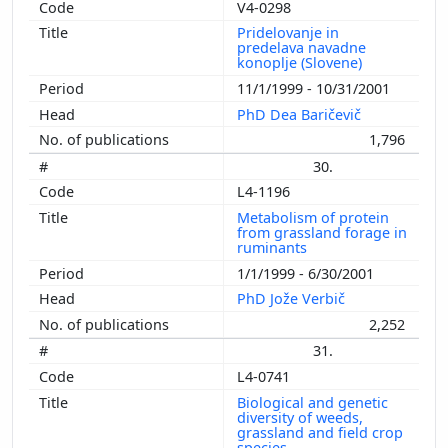
V4-0298
Pridelovanje in
predelava navadne
konoplje (Slovene)
11/1/1999 - 10/31/2001
PhD Dea Baričevič
1,796
30.
L4-1196
Metabolism of protein
from grassland forage in
ruminants
1/1/1999 - 6/30/2001
PhD Jože Verbič
2,252
31.
L4-0741
Biological and genetic
diversity of weeds,
grassland and field crop
species