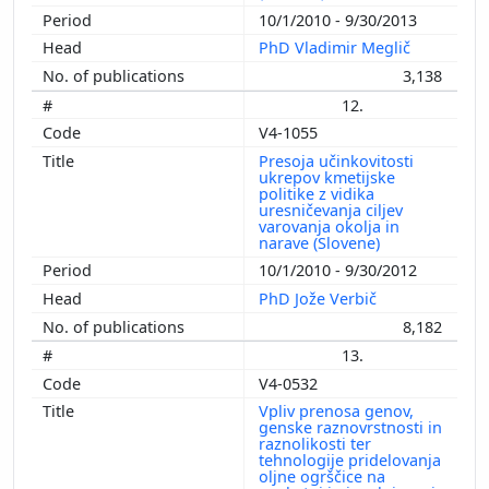
10/1/2010 - 9/30/2013
PhD Vladimir Meglič
3,138
12.
V4-1055
Presoja učinkovitosti
ukrepov kmetijske
politike z vidika
uresničevanja ciljev
varovanja okolja in
narave (Slovene)
10/1/2010 - 9/30/2012
PhD Jože Verbič
8,182
13.
V4-0532
Vpliv prenosa genov,
genske raznovrstnosti in
raznolikosti ter
tehnologije pridelovanja
oljne ogrščice na