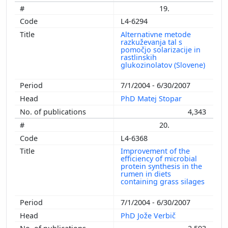
19.
L4-6294
Alternativne metode
razkuževanja tal s
pomočjo solarizacije in
rastlinskih
glukozinolatov (Slovene)
7/1/2004 - 6/30/2007
PhD Matej Stopar
4,343
20.
L4-6368
Improvement of the
efficiency of microbial
protein synthesis in the
rumen in diets
containing grass silages
7/1/2004 - 6/30/2007
PhD Jože Verbič