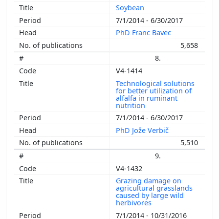
Soybean
7/1/2014 - 6/30/2017
PhD Franc Bavec
5,658
8.
V4-1414
Technological solutions
for better utilization of
alfalfa in ruminant
nutrition
7/1/2014 - 6/30/2017
PhD Jože Verbič
5,510
9.
V4-1432
Grazing damage on
agricultural grasslands
caused by large wild
herbivores
7/1/2014 - 10/31/2016