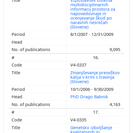
Vzpostavitev sistema
multidisciplinarnih
informacij prostora za
napovedovnaje in
ocenjevanje škod po
naravnih nesrečah
(Slovene)
8/1/2007 - 12/31/2009
9,095
16.
V4-0337
Zmanjševanje presežkov
kalija v krmi s travinja
(Slovene)
10/1/2006 - 9/30/2009
PhD Drago Babnik
4,163
17.
V4-0335
Genetsko izboljšanje
kvalitativnih in