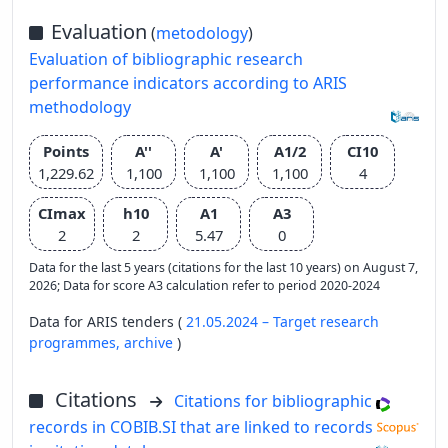
Evaluation
(
metodology
)
Evaluation of bibliographic research
performance indicators according to ARIS
methodology
Points
A''
A'
A1/2
CI10
1,229.62
1,100
1,100
1,100
4
CImax
h10
A1
A3
2
2
5.47
0
Data for the last 5 years (citations for the last 10 years) on August 7,
2026; Data for score A3 calculation refer to period 2020-2024
Data for ARIS tenders (
21.05.2024 – Target research
programmes,
archive
)
Citations
Citations for bibliographic
records in COBIB.SI that are linked to records