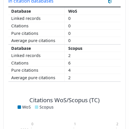
in citation databases
WoS
0
0
0
0
Scopus
2
6
4
2
Citations WoS/Scopus (TC)
WoS
Scopus
0
1
2