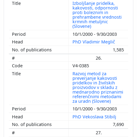
Izboljšanje pridelka,
kakovosti, odpornosti
proti boleznim in
prehrambene vrednosti
krmnih metuljnic
(Slovene)
10/1/2000 - 9/30/2003
PhD Vladimir Meglič
1,585
26.
V4-0385
Razvoj metod za
preverjanje kakovosti
pridelkov in živilskih
proizvodov v skladu z
mednarodno priznanimi
referenčnimi metodami
za uradn (Slovene)
10/1/2000 - 9/30/2003
PhD Vekoslava Stibilj
7,690
27.