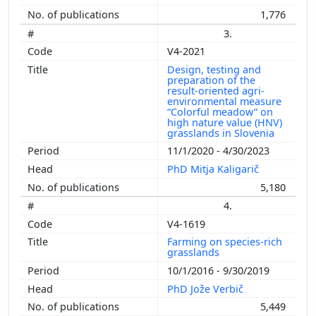
1,776
3.
V4-2021
Design, testing and
preparation of the
result-oriented agri-
environmental measure
“Colorful meadow” on
high nature value (HNV)
grasslands in Slovenia
11/1/2020 - 4/30/2023
PhD Mitja Kaligarič
5,180
4.
V4-1619
Farming on species-rich
grasslands
10/1/2016 - 9/30/2019
PhD Jože Verbič
5,449