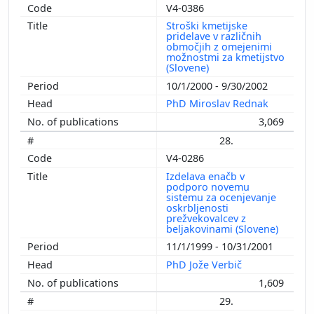
V4-0386
Stroški kmetijske
pridelave v različnih
območjih z omejenimi
možnostmi za kmetijstvo
(Slovene)
10/1/2000 - 9/30/2002
PhD Miroslav Rednak
3,069
28.
V4-0286
Izdelava enačb v
podporo novemu
sistemu za ocenjevanje
oskrbljenosti
prežvekovalcev z
beljakovinami (Slovene)
11/1/1999 - 10/31/2001
PhD Jože Verbič
1,609
29.