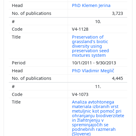
PhD Klemen Jerina
3,723
10.
V4-1128
Preservation of
grassland's biotic
diversity using
preservation seed
mixtures system
10/1/2011 - 9/30/2013
PhD Vladimir Meglič
4,445
11.
V4-1073
Analiza avtohtonega
materiala izbranih vrst
metuljnic kot pomoč pri
ohranjanju biodiverzitete
in žlahtnjenju v
spreminjajočih se
podnebnih razmerah
(Slovene)